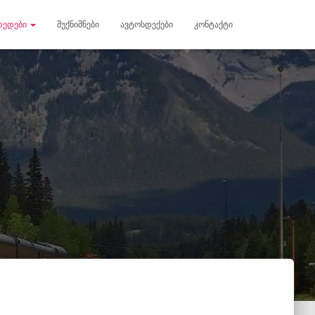
ᲠᲔᲓᲔᲑᲘ
ᲨᲣᲥᲜᲘᲨᲜᲔᲑᲘ
ᲐᲕᲢᲝᲡᲓᲔᲥᲔᲑᲘ
ᲙᲝᲜᲢᲐᲥᲢᲘ