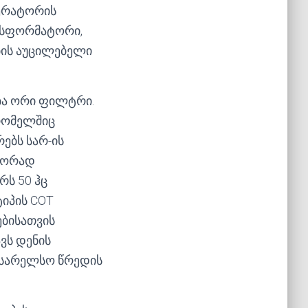
ნერატორის
ნსფორმატორი,
ბის აუცილებელი
ბა ორი ფილტრი.
 რომელშიც
ებს სარ-ის
მეორად
რს 50 ჰც
ტიპის СОТ
ებისათვის
ვს დენის
 სარელსო წრედის