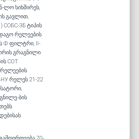
გნ-ლო სიხშირეს,
ს გავლით,
 СОБС-3Б ტიპის
ნდაგო რელეების
 Ф ფილტრი, II-
ორის გრაგნილი
ის СОТ
 რელეების
4НУ რელეს 21-22
ნსატორი,
გნილე-ბის
თებს
დებისას
გამოირთვება 70-