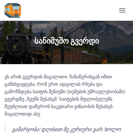
T
O
G
G
L
სანიმუშო გვერდი
E
N
A
V
I
G
ეს არის გვერდის მაგალითი. ჩანაწერისგან იმით
A
T
განსხვავდება, რომ ერთ ადგილას რჩება და
I
გამოჩნდება საიტის მენიუში (თემების უმრავლესობაში).
O
გვერდზე „ჩვენს შესახებ“ საიტების მფლობელებს
N
შეუძლიათ დაწერონ საკუთარი ვინაობის შესახებ.
მაგალითად ასე:
გამარჯობა! დღისით მე კურიერი ვარ, ხოლო